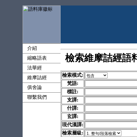
介紹
檢索維摩詰經語
縮略語表
法華經
檢索模式:
維摩詰經
梵語:
俱舍論
標註:
聯繫我們
支譯:
什譯:
玄譯:
現代漢譯:
檢索層級: