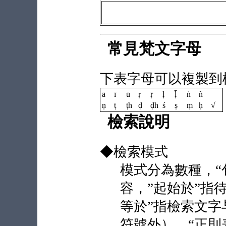
常見梵文字母
下表字母可以複製到
ā
ī
ū
ṛ
ṝ
ḷ
ḹ
ṅ
ñ
ṇ
ṭ
ṭh
ḍ
ḍh
ś
ṣ
ṃ
ḥ
√
檢索說明
◆檢索模式
模式分為數種，“
容，”起始於”指
等於”指檢索文
符號外），“正則